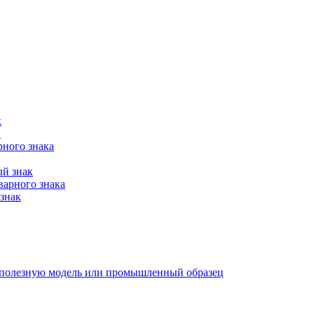
к
в
рного знака
ый знак
варного знака
знак
е, полезную модель или промышленный образец