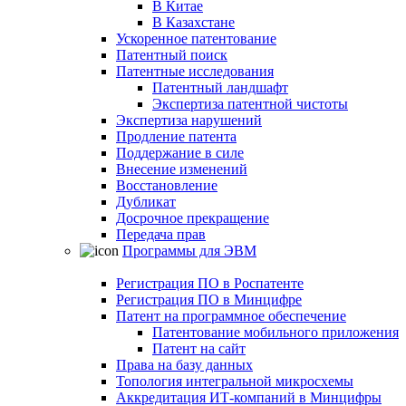
В Китае
В Казахстане
Ускоренное патентование
Патентный поиск
Патентные исследования
Патентный ландшафт
Экспертиза патентной чистоты
Экспертиза нарушений
Продление патента
Поддержание в силе
Внесение изменений
Восстановление
Дубликат
Досрочное прекращение
Передача прав
Программы для ЭВМ
Регистрация ПО в Роспатенте
Регистрация ПО в Минцифре
Патент на программное обеспечение
Патентование мобильного приложения
Патент на сайт
Права на базу данных
Топология интегральной микросхемы
Аккредитация ИТ-компаний в Минцифры