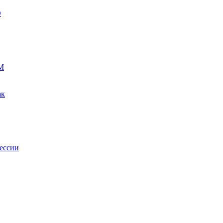
О
М
ак
ессии