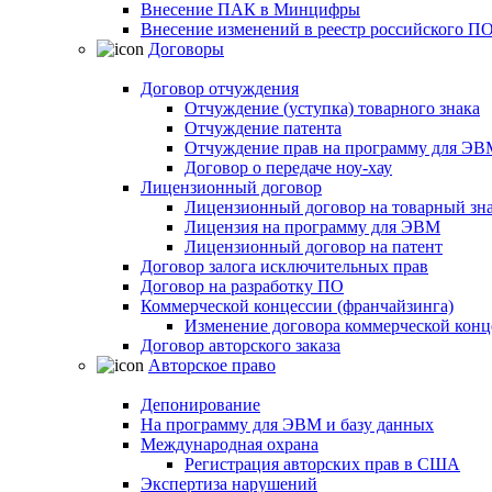
Внесение ПАК в Минцифры
Внесение изменений в реестр российского П
Договоры
Договор отчуждения
Отчуждение (уступка) товарного знака
Отчуждение патента
Отчуждение прав на программу для ЭВ
Договор о передаче ноу-хау
Лицензионный договор
Лицензионный договор на товарный зн
Лицензия на программу для ЭВМ
Лицензионный договор на патент
Договор залога исключительных прав
Договор на разработку ПО
Коммерческой концессии (франчайзинга)
Изменение договора коммерческой конц
Договор авторского заказа
Авторское право
Депонирование
На программу для ЭВМ и базу данных
Международная охрана
Регистрация авторских прав в США
Экспертиза нарушений