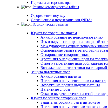
Передача авторских прав
Режим коммерческой тайны
Оформление ноу-хау
Соглашение о неразглашении (NDA)
Юридическая защита
Юрист по товарным знакам
Аннулирование по неиспользованию
Иск о нарушении прав на товарный зна
Международная охрана товарных знако
Оспаривание отказа в регистрации това
Оспаривание товарного знака
Претензия о нарушении прав на товарн
Ответ на претензию правообладателя то
Возражение против заявки на товарный 
Защита патентных прав
Аннулирование патента
Претензия о нарушении прав на патент
Возражение против выдачи патента
Патентные споры
Отказ в выдаче патента на изобретени
Юрист по защите авторских прав
Защита авторских прав в интернете
Претензия о нарушении авторских прав