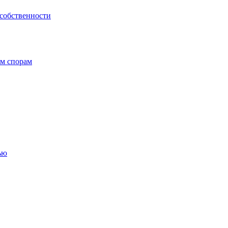
 собственности
ым спорам
ью