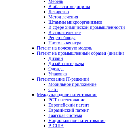
Мебель
В области медицины
Лекарство
Метод лечения
Штаммы микроорганизмов
В сфере химической промышленности
В строительстве
Рецепт блюда
Настольная игра
Патент на полезную модель
Патент на промышленный образец (дизайн)
Дизайн
Дизайн интерьера
Одежда
Упаковка
Патентование IT-решений
Мобильное приложение
Сайт
Международное патентование
PCT патентование
Европейский патент
Евразийский патент
Гаагская система
Национальное патентование
В США