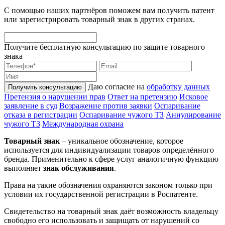
С помощью наших партнёров поможем вам получить патент
или зарегистрировать товарный знак в других странах.
Получите бесплатную консультацию по защите товарного
знака
Даю согласие на
обработку данных
Получить консультацию
Претензия о нарушении прав
Ответ на претензию
Исковое
заявление в суд
Возражение против заявки
Оспаривание
отказа в регистрации
Оспаривание чужого ТЗ
Аннулирование
чужого ТЗ
Международная охрана
Товарный знак
– уникальное обозначение, которое
используется для индивидуализации товаров определённого
бренда. Применительно к сфере услуг аналогичную функцию
выполняет
знак обслуживания
.
Права на такие обозначения охраняются законом только при
условии их государственной регистрации в Роспатенте.
Свидетельство на товарный знак даёт возможность владельцу
свободно его использовать и защищать от нарушений со