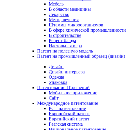
Мебель
В области медицины
Лекарство
Метод лечения
Штаммы микроорганизмов
В сфере химической промышленности
В строительстве
Рецепт блюда
Настольная игра
Патент на полезную модель
Патент на промышленный образец (дизайн)
Дизайн
Дизайн интерьера
Одежда
Упаковка
Патентование IT-решений
Мобильное приложение
Сайт
Международное патентование
PCT патентование
Европейский патент
Евразийский патент
Гаагская система
Национальное патентование