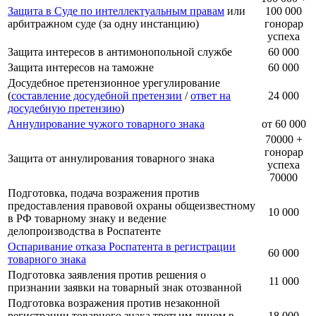
Защита в Суде по интеллектуальным правам
или
100 000
арбитражном суде (за одну инстанцию)
гонорар
успеха
Защита интересов в антимонопольной службе
60 000
Защита интересов на таможне
60 000
Досудебное претензионное урегулирование
(
составление досудебной претензии
/
ответ на
24 000
досудебную претензию
)
Аннулирование чужого товарного знака
от 60 000
70000 +
гонорар
Защита от аннулирования товарного знака
успеха
70000
Подготовка, подача возражения против
предоставления правовой охраны общеизвестному
10 000
в РФ товарному знаку и ведение
делопроизводства в Роспатенте
Оспаривание отказа Роспатента в регистрации
60 000
товарного знака
Подготовка заявления против решения о
11 000
признании заявки на товарный знак отозванной
Подготовка возражения против незаконной
регистрации товарного знака третьим лицом в
18 000