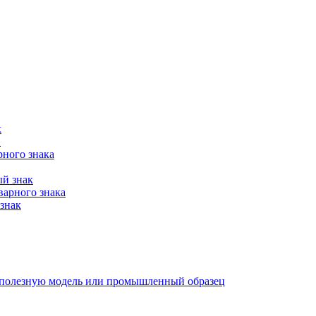
к
в
рного знака
ый знак
варного знака
знак
е, полезную модель или промышленный образец