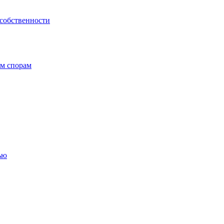
 собственности
ым спорам
ью