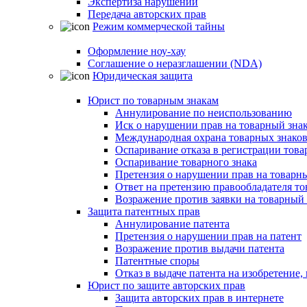
Экспертиза нарушений
Передача авторских прав
Режим коммерческой тайны
Оформление ноу-хау
Соглашение о неразглашении (NDA)
Юридическая защита
Юрист по товарным знакам
Аннулирование по неиспользованию
Иск о нарушении прав на товарный зна
Международная охрана товарных знако
Оспаривание отказа в регистрации това
Оспаривание товарного знака
Претензия о нарушении прав на товарн
Ответ на претензию правообладателя то
Возражение против заявки на товарный 
Защита патентных прав
Аннулирование патента
Претензия о нарушении прав на патент
Возражение против выдачи патента
Патентные споры
Отказ в выдаче патента на изобретени
Юрист по защите авторских прав
Защита авторских прав в интернете