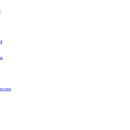
О
М
ак
ессии