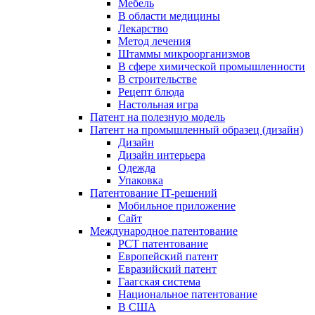
Мебель
В области медицины
Лекарство
Метод лечения
Штаммы микроорганизмов
В сфере химической промышленности
В строительстве
Рецепт блюда
Настольная игра
Патент на полезную модель
Патент на промышленный образец (дизайн)
Дизайн
Дизайн интерьера
Одежда
Упаковка
Патентование IT-решений
Мобильное приложение
Сайт
Международное патентование
PCT патентование
Европейский патент
Евразийский патент
Гаагская система
Национальное патентование
В США