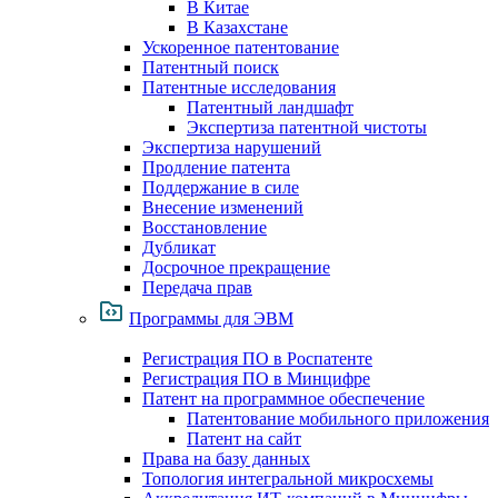
В Китае
В Казахстане
Ускоренное патентование
Патентный поиск
Патентные исследования
Патентный ландшафт
Экспертиза патентной чистоты
Экспертиза нарушений
Продление патента
Поддержание в силе
Внесение изменений
Восстановление
Дубликат
Досрочное прекращение
Передача прав
Программы для ЭВМ
Регистрация ПО в Роспатенте
Регистрация ПО в Минцифре
Патент на программное обеспечение
Патентование мобильного приложения
Патент на сайт
Права на базу данных
Топология интегральной микросхемы