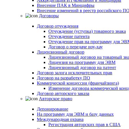
Аккредитация ИТ-компаний в Минцифры
Внесение ПАК в Минцифры
Внесение изменений в реестр российского П
Договоры
Договор отчуждения
Отчуждение (уступка) товарного знака
Отчуждение патента
Отчуждение прав на программу для ЭВ
Договор о передаче ноу-хау
Лицензионный договор
Лицензионный договор на товарный зн
Лицензия на программу для ЭВМ
Лицензионный договор на патент
Договор залога исключительных прав
Договор на разработку ПО
Коммерческой концессии (франчайзинга)
Изменение договора коммерческой конц
Договор авторского заказа
Авторское право
Депонирование
На программу для ЭВМ и базу данных
Международная охрана
Регистрация авторских прав в США