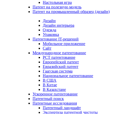
Настольная игра
Патент на полезную модель
Патент на промышленный образец (дизайн)
Дизайн
Дизайн интерьера
Одежда
Упаковка
Патентование IT-решений
Мобильное приложение
Сайт
Международное патентование
PCT патентование
Европейский патент
Евразийский патент
Гаагская система
Национальное патентование
В США
В Китае
В Казахстане
Ускоренное патентование
Патентный поиск
Патентные исследования
Патентный ландшафт
Экспертиза патентной чистоты