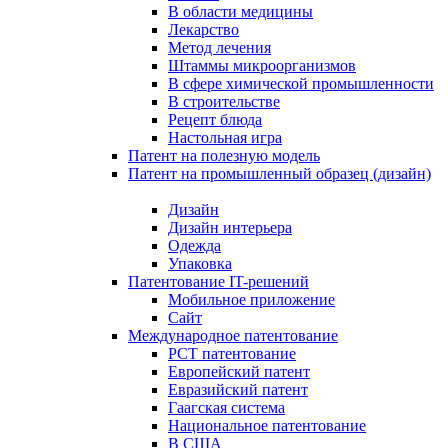
В области медицины
Лекарство
Метод лечения
Штаммы микроорганизмов
В сфере химической промышленности
В строительстве
Рецепт блюда
Настольная игра
Патент на полезную модель
Патент на промышленный образец (дизайн)
Дизайн
Дизайн интерьера
Одежда
Упаковка
Патентование IT-решений
Мобильное приложение
Сайт
Международное патентование
PCT патентование
Европейский патент
Евразийский патент
Гаагская система
Национальное патентование
В США