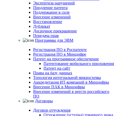
Экспертиза нарушений
Продление патента
Поддержание в силе
Внесение изменений
Восстановление
Дубликат
Досрочное прекращение
Передача прав
Программы для ЭВМ
Регистрация ПО в Роспатенте
Регистрация ПО в Минцифре
Патент на программное обеспечение
Патентование мобильного приложения
Патент на сайт
Права на базу данных
Топология интегральной микросхемы
Аккредитация ИТ-компаний в Минцифры
Внесение ПАК в Минцифры
Внесение изменений в реестр российского
ПО
Договоры
Договор отчуждения
Отчуждение (уступка) товарного знака