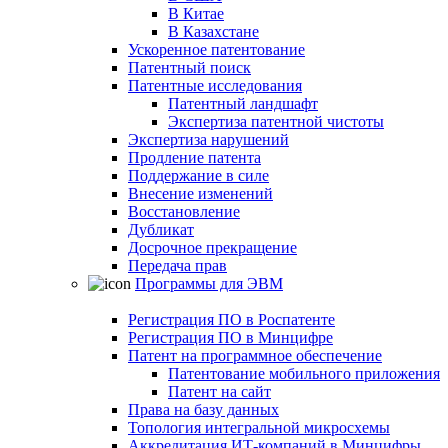
В Китае
В Казахстане
Ускоренное патентование
Патентный поиск
Патентные исследования
Патентный ландшафт
Экспертиза патентной чистоты
Экспертиза нарушений
Продление патента
Поддержание в силе
Внесение изменений
Восстановление
Дубликат
Досрочное прекращение
Передача прав
Программы для ЭВМ
Регистрация ПО в Роспатенте
Регистрация ПО в Минцифре
Патент на программное обеспечение
Патентование мобильного приложения
Патент на сайт
Права на базу данных
Топология интегральной микросхемы
Аккредитация ИТ-компаний в Минцифры