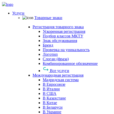
Услуги
Товарные знаки
Регистрация товарного знака
Ускоренная регистрация
Подбор классов МКТУ
Знак обслуживания
Бренд
Проверка на уникальность
Логотип
Слоган (фраза)
Комбинированное обозначение
Все услуги
Международная регистрация
Мадридская система
В Евросоюзе
В Италии
В США
В Казахстане
В Китае
В Беларуси
В Украине