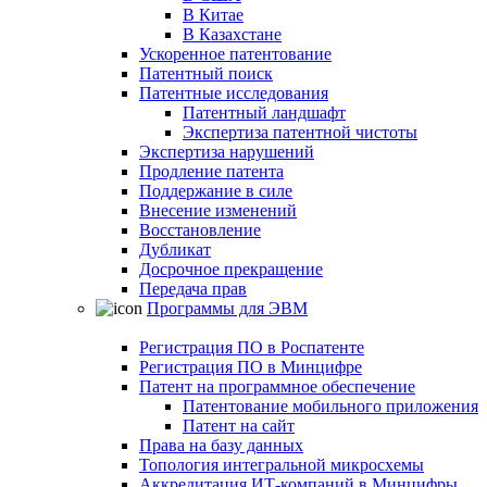
В Китае
В Казахстане
Ускоренное патентование
Патентный поиск
Патентные исследования
Патентный ландшафт
Экспертиза патентной чистоты
Экспертиза нарушений
Продление патента
Поддержание в силе
Внесение изменений
Восстановление
Дубликат
Досрочное прекращение
Передача прав
Программы для ЭВМ
Регистрация ПО в Роспатенте
Регистрация ПО в Минцифре
Патент на программное обеспечение
Патентование мобильного приложения
Патент на сайт
Права на базу данных
Топология интегральной микросхемы
Аккредитация ИТ-компаний в Минцифры