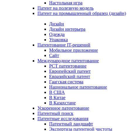
Настольная игра
Патент на полезную модель
Патент на промышленный образец (дизайн)
Дизайн
Дизайн интерьера
Одежда
Упаковка
Патентование IT-решений
Мобильное приложение
Сайт
Международное патентование
PCT патентование
Европейский патент
Евразийский патент
Гаагская система
Национальное патентование
В США
В Китае
В Казахстане
Ускоренное патентование
Патентный поиск
Патентные исследования
Патентный ландшафт
Экспертиза патентной чистоты