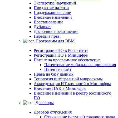
Экспертиза нарушений
Продление патента
Поддержание в силе
Внесение изменений
Восстановление
Дубликат
Досрочное прекращение
Передача прав
Программы для ЭВМ
Регистрация ПО в Роспатенте
Регистрация ПО в Минцифре
Патент на программное обеспечение
Патентование мобильного приложения
Патент на сайт
Права на базу данных
Топология интегральной микросхемы
Аккредитация ИТ-компаний в Минцифры
Внесение ПАК в Минцифры
Внесение изменений в реестр российского
ПО
Договоры
Договор отчуждения
Отчуждение (уступка) товарного знака