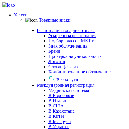
Услуги
Товарные знаки
Регистрация товарного знака
Ускоренная регистрация
Подбор классов МКТУ
Знак обслуживания
Бренд
Проверка на уникальность
Логотип
Слоган (фраза)
Комбинированное обозначение
Все услуги
Международная регистрация
Мадридская система
В Евросоюзе
В Италии
В США
В Казахстане
В Китае
В Беларуси
В Украине