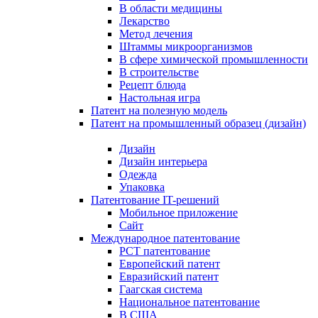
В области медицины
Лекарство
Метод лечения
Штаммы микроорганизмов
В сфере химической промышленности
В строительстве
Рецепт блюда
Настольная игра
Патент на полезную модель
Патент на промышленный образец (дизайн)
Дизайн
Дизайн интерьера
Одежда
Упаковка
Патентование IT-решений
Мобильное приложение
Сайт
Международное патентование
PCT патентование
Европейский патент
Евразийский патент
Гаагская система
Национальное патентование
В США