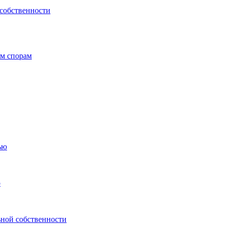
 собственности
ым спорам
ью
о
ьной собственности