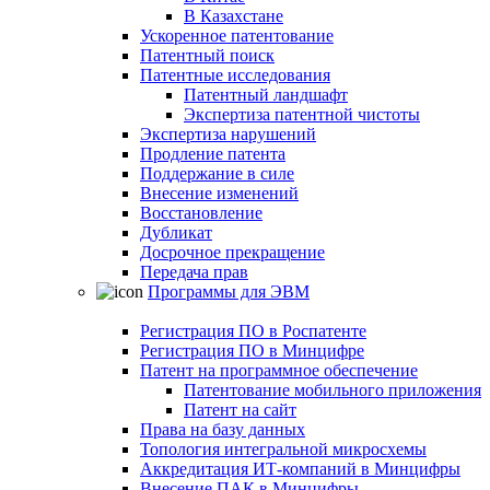
В Казахстане
Ускоренное патентование
Патентный поиск
Патентные исследования
Патентный ландшафт
Экспертиза патентной чистоты
Экспертиза нарушений
Продление патента
Поддержание в силе
Внесение изменений
Восстановление
Дубликат
Досрочное прекращение
Передача прав
Программы для ЭВМ
Регистрация ПО в Роспатенте
Регистрация ПО в Минцифре
Патент на программное обеспечение
Патентование мобильного приложения
Патент на сайт
Права на базу данных
Топология интегральной микросхемы
Аккредитация ИТ-компаний в Минцифры
Внесение ПАК в Минцифры