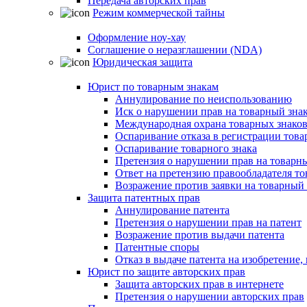
Передача авторских прав
Режим коммерческой тайны
Оформление ноу-хау
Соглашение о неразглашении (NDA)
Юридическая защита
Юрист по товарным знакам
Аннулирование по неиспользованию
Иск о нарушении прав на товарный зна
Международная охрана товарных знако
Оспаривание отказа в регистрации това
Оспаривание товарного знака
Претензия о нарушении прав на товарн
Ответ на претензию правообладателя то
Возражение против заявки на товарный 
Защита патентных прав
Аннулирование патента
Претензия о нарушении прав на патент
Возражение против выдачи патента
Патентные споры
Отказ в выдаче патента на изобретени
Юрист по защите авторских прав
Защита авторских прав в интернете
Претензия о нарушении авторских прав