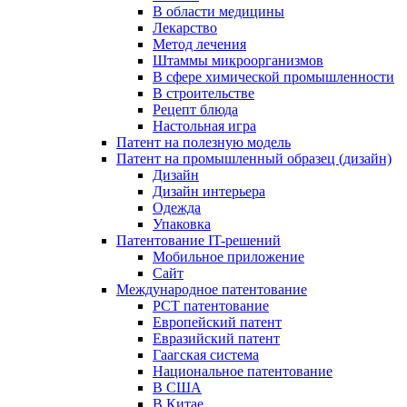
В области медицины
Лекарство
Метод лечения
Штаммы микроорганизмов
В сфере химической промышленности
В строительстве
Рецепт блюда
Настольная игра
Патент на полезную модель
Патент на промышленный образец (дизайн)
Дизайн
Дизайн интерьера
Одежда
Упаковка
Патентование IT-решений
Мобильное приложение
Сайт
Международное патентование
PCT патентование
Европейский патент
Евразийский патент
Гаагская система
Национальное патентование
В США
В Китае