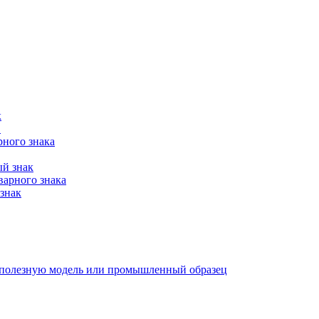
к
в
рного знака
ый знак
варного знака
знак
е, полезную модель или промышленный образец