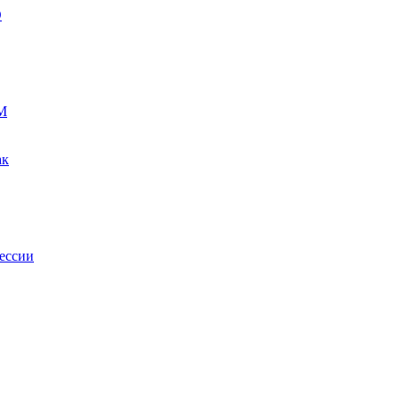
О
М
ак
ессии