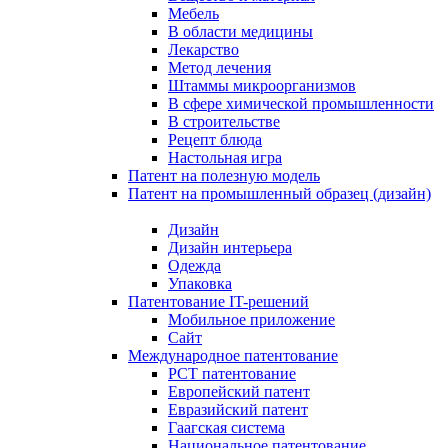
Мебель
В области медицины
Лекарство
Метод лечения
Штаммы микроорганизмов
В сфере химической промышленности
В строительстве
Рецепт блюда
Настольная игра
Патент на полезную модель
Патент на промышленный образец (дизайн)
Дизайн
Дизайн интерьера
Одежда
Упаковка
Патентование IT-решений
Мобильное приложение
Сайт
Международное патентование
PCT патентование
Европейский патент
Евразийский патент
Гаагская система
Национальное патентование