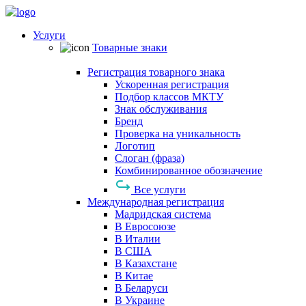
Услуги
Товарные знаки
Регистрация товарного знака
Ускоренная регистрация
Подбор классов МКТУ
Знак обслуживания
Бренд
Проверка на уникальность
Логотип
Слоган (фраза)
Комбинированное обозначение
Все услуги
Международная регистрация
Мадридская система
В Евросоюзе
В Италии
В США
В Казахстане
В Китае
В Беларуси
В Украине