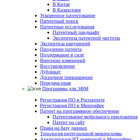
В Китае
В Казахстане
Ускоренное патентование
Патентный поиск
Патентные исследования
Патентный ландшафт
Экспертиза патентной чистоты
Экспертиза нарушений
Продление патента
Поддержание в силе
Внесение изменений
Восстановление
Дубликат
Досрочное прекращение
Передача прав
Программы для ЭВМ
Регистрация ПО в Роспатенте
Регистрация ПО в Минцифре
Патент на программное обеспечение
Патентование мобильного приложения
Патент на сайт
Права на базу данных
Топология интегральной микросхемы
Аккредитация ИТ-компаний в Минцифры