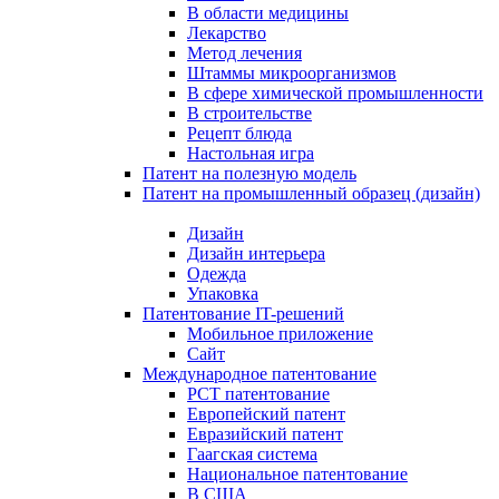
В области медицины
Лекарство
Метод лечения
Штаммы микроорганизмов
В сфере химической промышленности
В строительстве
Рецепт блюда
Настольная игра
Патент на полезную модель
Патент на промышленный образец (дизайн)
Дизайн
Дизайн интерьера
Одежда
Упаковка
Патентование IT-решений
Мобильное приложение
Сайт
Международное патентование
PCT патентование
Европейский патент
Евразийский патент
Гаагская система
Национальное патентование
В США