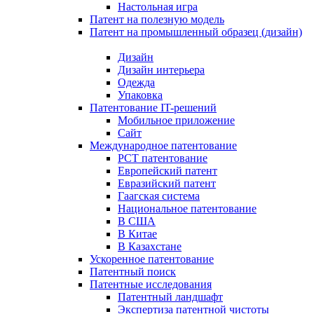
Настольная игра
Патент на полезную модель
Патент на промышленный образец (дизайн)
Дизайн
Дизайн интерьера
Одежда
Упаковка
Патентование IT-решений
Мобильное приложение
Сайт
Международное патентование
PCT патентование
Европейский патент
Евразийский патент
Гаагская система
Национальное патентование
В США
В Китае
В Казахстане
Ускоренное патентование
Патентный поиск
Патентные исследования
Патентный ландшафт
Экспертиза патентной чистоты