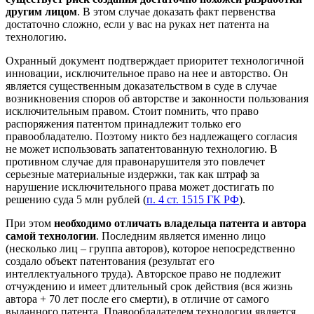
другим лицом
. В этом случае доказать факт первенства
достаточно сложно, если у вас на руках нет патента на
технологию.
Охранный документ подтверждает приоритет технологичной
инновации, исключительное право на нее и авторство. Он
является существенным доказательством в суде в случае
возникновения споров об авторстве и законности пользования
исключительным правом. Стоит помнить, что право
распоряжения патентом принадлежит только его
правообладателю. Поэтому никто без надлежащего согласия
не может использовать запатентованную технологию. В
противном случае для правонарушителя это повлечет
серьезные материальные издержки, так как штраф за
нарушение исключительного права может достигать по
решению суда 5 млн рублей (
п. 4 ст. 1515 ГК РФ
).
При этом
необходимо отличать владельца патента и автора
самой технологии
. Последним является именно лицо
(несколько лиц – группа авторов), которое непосредственно
создало объект патентования (результат его
интеллектуального труда). Авторское право не подлежит
отчуждению и имеет длительный срок действия (вся жизнь
автора + 70 лет после его смерти), в отличие от самого
выданного патента. Правообладателем технологии является