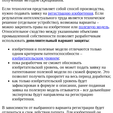
полученные методом скрещивания.
Если технология представляет собой способ производства,
нужно подавать заявку на
регистрацию изобретения
. Если
результатом интеллектуального труда является техническое
решение (отдельное устройство), возможны варианты –
можно закрепить права на изобретение или
полезную модель
.
Относительное сходство между указанными объектами
промышленной собственности позволяет разработчикам
использовать
дополнительный вариант защиты
:
изобретения и полезные модели отличаются только
одним критерием патентоспособности –
изобретательским уровнем
;
пока разработчик не сможет обосновать
изобретательский уровень, он может подать заявку на
патентование полезной модели по схожей формуле. Это
позволит получить приоритет на весь период доработки;
как только изобретательский уровень будет
зафиксирован в формуле и описании, ранее поданная
заявка на полезную модель отзывается – все дальнейшие
экспертизы будут направлены на регистрацию
изобретения.
В зависимости от выбранного варианта регистрации будет
отличаться и срок действия патента. Для изобретений он