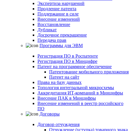
Экспертиза нарушений
Продление патента
Поддержание в силе
Внесение изменений
Восстановление
Дубликат
Досрочное прекращение
Передача прав
Программы для ЭВМ
Регистрация ПО в Роспатенте
Регистрация ПО в Минцифре
Патент на программное обеспечение
Патентование мобильного приложения
Патент на сайт
Права на базу данных
Топология интегральной микросхемы
Аккредитация ИТ-компаний в Минцифры
Внесение ПАК в Минцифры
Внесение изменений в реестр российского
ПО
Договоры
Договор отчуждения
Отчуждение (уступка) товарного знака