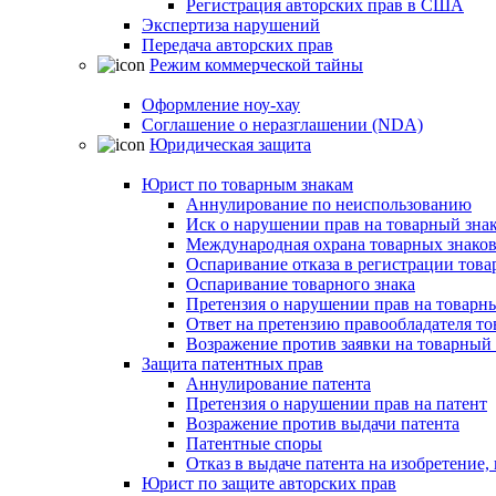
Регистрация авторских прав в США
Экспертиза нарушений
Передача авторских прав
Режим коммерческой тайны
Оформление ноу-хау
Соглашение о неразглашении (NDA)
Юридическая защита
Юрист по товарным знакам
Аннулирование по неиспользованию
Иск о нарушении прав на товарный зна
Международная охрана товарных знако
Оспаривание отказа в регистрации това
Оспаривание товарного знака
Претензия о нарушении прав на товарн
Ответ на претензию правообладателя то
Возражение против заявки на товарный 
Защита патентных прав
Аннулирование патента
Претензия о нарушении прав на патент
Возражение против выдачи патента
Патентные споры
Отказ в выдаче патента на изобретени
Юрист по защите авторских прав