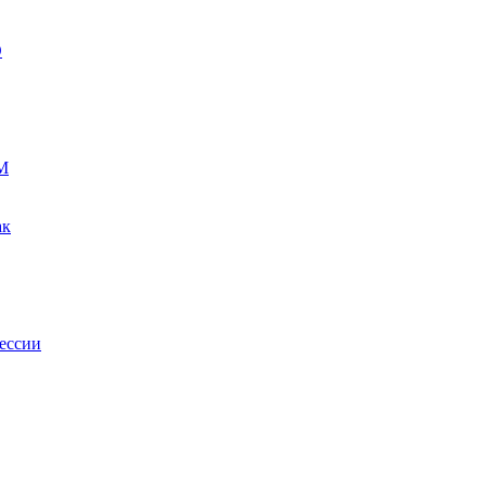
О
М
ак
ессии