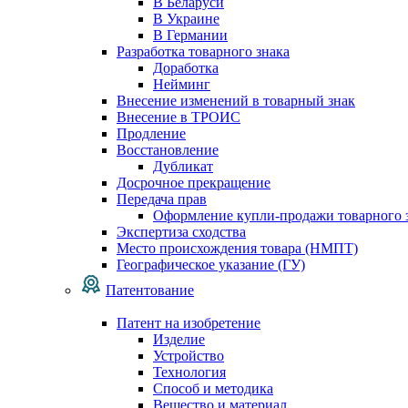
В Беларуси
В Украине
В Германии
Разработка товарного знака
Доработка
Нейминг
Внесение изменений в товарный знак
Внесение в ТРОИС
Продление
Восстановление
Дубликат
Досрочное прекращение
Передача прав
Оформление купли-продажи товарного 
Экспертиза сходства
Место происхождения товара (НМПТ)
Географическое указание (ГУ)
Патентование
Патент на изобретение
Изделие
Устройство
Технология
Способ и методика
Вещество и материал