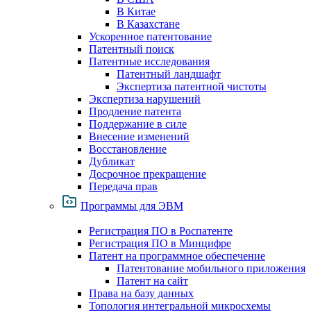
В Китае
В Казахстане
Ускоренное патентование
Патентный поиск
Патентные исследования
Патентный ландшафт
Экспертиза патентной чистоты
Экспертиза нарушений
Продление патента
Поддержание в силе
Внесение изменений
Восстановление
Дубликат
Досрочное прекращение
Передача прав
Программы для ЭВМ
Регистрация ПО в Роспатенте
Регистрация ПО в Минцифре
Патент на программное обеспечение
Патентование мобильного приложения
Патент на сайт
Права на базу данных
Топология интегральной микросхемы