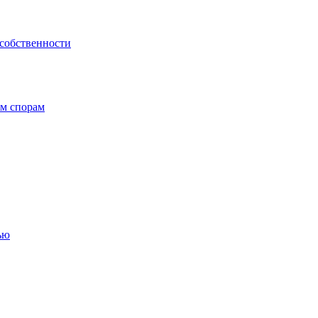
 собственности
ым спорам
ью