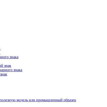
к
в
рного знака
ый знак
варного знака
знак
е, полезную модель или промышленный образец