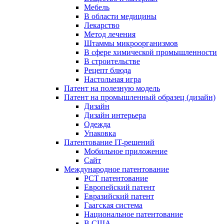
Мебель
В области медицины
Лекарство
Метод лечения
Штаммы микроорганизмов
В сфере химической промышленности
В строительстве
Рецепт блюда
Настольная игра
Патент на полезную модель
Патент на промышленный образец (дизайн)
Дизайн
Дизайн интерьера
Одежда
Упаковка
Патентование IT-решений
Мобильное приложение
Сайт
Международное патентование
PCT патентование
Европейский патент
Евразийский патент
Гаагская система
Национальное патентование
В США