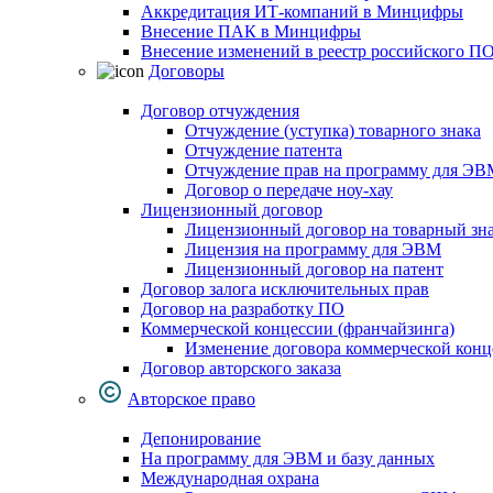
Аккредитация ИТ-компаний в Минцифры
Внесение ПАК в Минцифры
Внесение изменений в реестр российского П
Договоры
Договор отчуждения
Отчуждение (уступка) товарного знака
Отчуждение патента
Отчуждение прав на программу для ЭВ
Договор о передаче ноу-хау
Лицензионный договор
Лицензионный договор на товарный зн
Лицензия на программу для ЭВМ
Лицензионный договор на патент
Договор залога исключительных прав
Договор на разработку ПО
Коммерческой концессии (франчайзинга)
Изменение договора коммерческой конц
Договор авторского заказа
Авторское право
Депонирование
На программу для ЭВМ и базу данных
Международная охрана