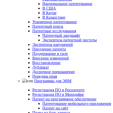
Национальное патентование
В США
В Китае
В Казахстане
Ускоренное патентование
Патентный поиск
Патентные исследования
Патентный ландшафт
Экспертиза патентной чистоты
Экспертиза нарушений
Продление патента
Поддержание в силе
Внесение изменений
Восстановление
Дубликат
Досрочное прекращение
Передача прав
Программы для ЭВМ
Регистрация ПО в Роспатенте
Регистрация ПО в Минцифре
Патент на программное обеспечение
Патентование мобильного приложения
Патент на сайт
Права на базу данных