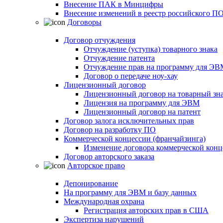
Внесение ПАК в Минцифры
Внесение изменений в реестр российского П
Договоры
Договор отчуждения
Отчуждение (уступка) товарного знака
Отчуждение патента
Отчуждение прав на программу для ЭВ
Договор о передаче ноу-хау
Лицензионный договор
Лицензионный договор на товарный зн
Лицензия на программу для ЭВМ
Лицензионный договор на патент
Договор залога исключительных прав
Договор на разработку ПО
Коммерческой концессии (франчайзинга)
Изменение договора коммерческой конц
Договор авторского заказа
Авторское право
Депонирование
На программу для ЭВМ и базу данных
Международная охрана
Регистрация авторских прав в США
Экспертиза нарушений