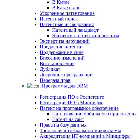
В Китае
В Казахстане
Ускоренное патентование
Патентный поиск
Патентные исследования
Патентный ландшафт
Экспертиза патентной чистоты
Экспертиза нарушений
Продление патента
Поддержание в силе
Внесение изменений
Восстановление
Дубликат
Досрочное прекращение
Передача прав
Программы для ЭВМ
Регистрация ПО в Роспатенте
Регистрация ПО в Минцифре
Патент на программное обеспечение
Патентование мобильного приложения
Патент на сайт
Права на базу данных
Топология интегральной микросхемы
Аккредитация ИТ-компаний в Минцифры