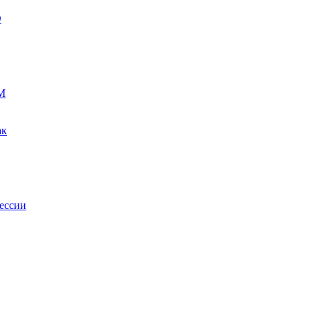
О
М
ак
ессии