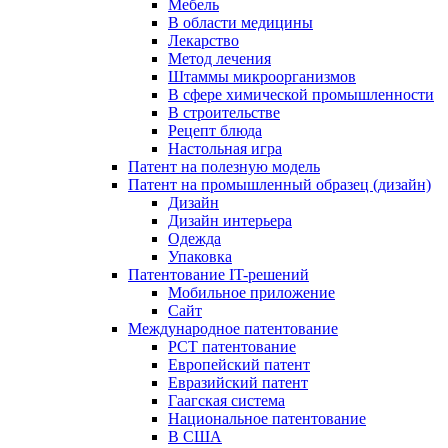
Мебель
В области медицины
Лекарство
Метод лечения
Штаммы микроорганизмов
В сфере химической промышленности
В строительстве
Рецепт блюда
Настольная игра
Патент на полезную модель
Патент на промышленный образец (дизайн)
Дизайн
Дизайн интерьера
Одежда
Упаковка
Патентование IT-решений
Мобильное приложение
Сайт
Международное патентование
PCT патентование
Европейский патент
Евразийский патент
Гаагская система
Национальное патентование
В США