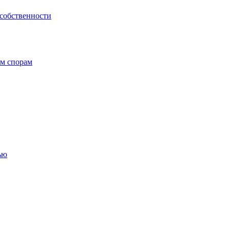
 собственности
ым спорам
ью