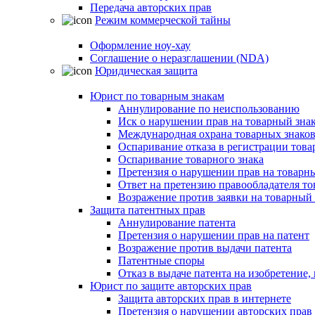
Передача авторских прав
Режим коммерческой тайны
Оформление ноу-хау
Соглашение о неразглашении (NDA)
Юридическая защита
Юрист по товарным знакам
Аннулирование по неиспользованию
Иск о нарушении прав на товарный зна
Международная охрана товарных знако
Оспаривание отказа в регистрации това
Оспаривание товарного знака
Претензия о нарушении прав на товарн
Ответ на претензию правообладателя то
Возражение против заявки на товарный 
Защита патентных прав
Аннулирование патента
Претензия о нарушении прав на патент
Возражение против выдачи патента
Патентные споры
Отказ в выдаче патента на изобретени
Юрист по защите авторских прав
Защита авторских прав в интернете
Претензия о нарушении авторских прав