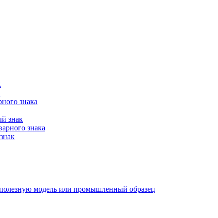
к
в
рного знака
ый знак
варного знака
знак
е, полезную модель или промышленный образец